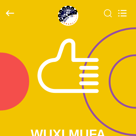
WUXI
MUFA
TECHNOLOGY
CO.,LTD..
All
Rights
Reserved.
ΑΡΧΙΚΉ
ΣΕΛΊΔΑ
ΠΡΟΪΌΝΤΑ
ΣΧΕΤΙΚΆ
ΜΕ
ΕΜΆΣ
ΓΎΡΟΣ
ΕΡΓΟΣΤΑΣΊΩΝ
WUXI MUFA