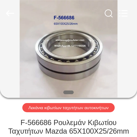
WUXI
MUFA
TECHNOLOGY
CO.,LTD..
All
Rights
Reserved.
ΑΡΧΙΚΉ
ΣΕΛΊΔΑ
ΠΡΟΪΌΝΤΑ
ΣΧΕΤΙΚΆ
ΜΕ
ΕΜΆΣ
Λεκάνια κιβωτίων ταχυτήτων αυτοκινήτων
ΓΎΡΟΣ
F-566686 Ρουλεμάν Κιβωτίου
ΕΡΓΟΣΤΑΣΊΩΝ
Ταχυτήτων Mazda 65X100X25/26mm