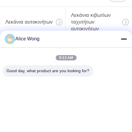
Λεκάνια κιβωτίων
Λεκάνια αυτοκινήτων
ταχυτήτων
αυτοκινήτων
Alice Wong
Συσκευές τροχιάς
Διορθωτικά ελαστικά
αυτοκινήτων
9:13 AM
Λεκάνια εμβέλειας
Λεκάνια γεννήτρων
Good day, what product are you looking for?
τροχών αυτοκινήτων
αυτοκινήτων
Συσκευές
Λεκάνια
αποδέσμευσης
κλιματιστικού
συμπλέκτη
αυτοκινήτου
αυτοκινήτων