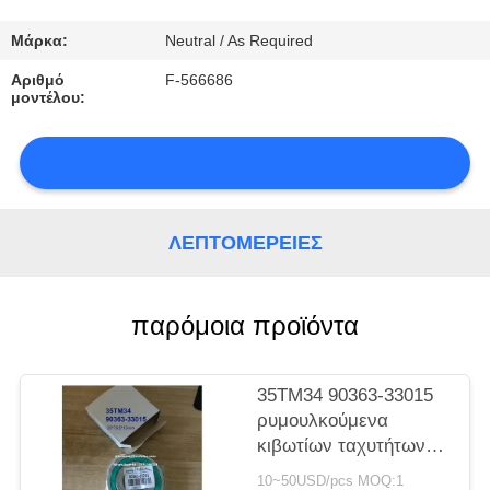
ΠΟΙΟΤΙΚΌΣ
Μάρκα:
Neutral / As Required
ΈΛΕΓΧΟΣ
Αριθμό
F-566686
μοντέλου:
ΕΠΑΦΉ
ΝΈΑ
ΛΕΠΤΟΜΈΡΕΙΕΣ
παρόμοια προϊόντα
SITEMAP
35TM34 90363-33015
PRIVACY
ρυμουλκούμενα
κιβωτίων ταχυτήτων
POLICY
Toyota ειδικά
10~50USD/pcs MOQ:1