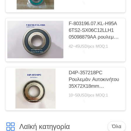
ρυμουλκούμενα
σφαίρες για την
αντικατάσταση
ανταλλακτικών Toyota
F-803196.07.KL-H95A
33*78.5*15mm
6TS2-SX06C12LLH1
05098879AA ρουλεμάν
αυτόματου κιβωτίου
42~45USD/pcs MOQ:1
ταχυτήτων ρουλεμάν
βαθιάς αυλάκωσης
32x80x17/21mm
D4P-357218PC
Ρουλεμάν Αυτοκινήτου
35X72X18mm
Ρουλεμάν με Κλωβό
10~50USD/pcs MOQ:1
Νάιλον
Λαϊκή κατηγορία
Όλα